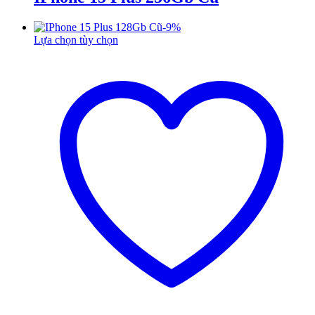
-
9
%
Lựa chọn tùy chọn