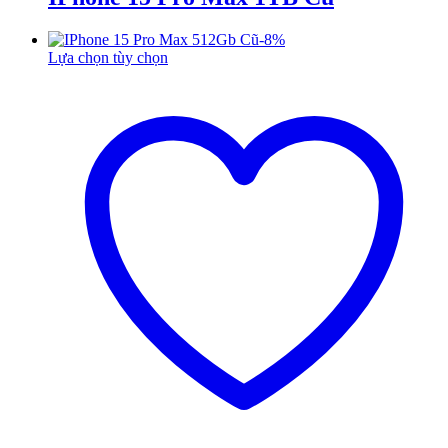
-
8
%
Lựa chọn tùy chọn