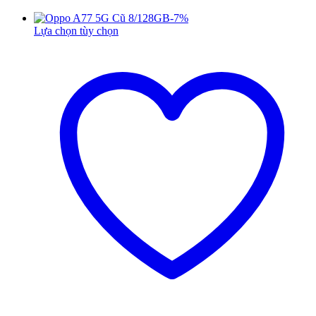
-
7
%
Lựa chọn tùy chọn