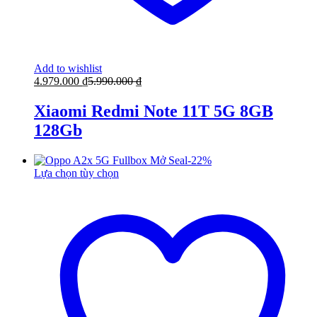
Add to wishlist
4.979.000
₫
5.990.000
₫
Xiaomi Redmi Note 11T 5G 8GB
128Gb
-
22
%
Lựa chọn tùy chọn